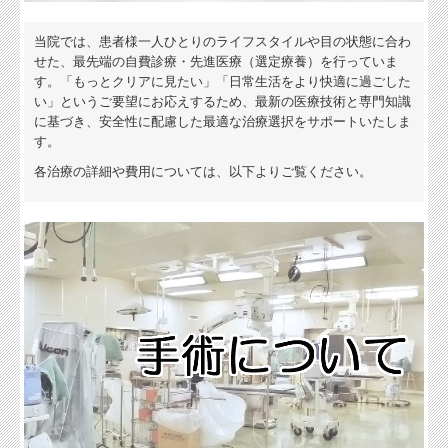
院内案内（1F）
当院では、患者様一人ひとりのライフスタイルや目の状態に合わ
せた、最先端の自費診療・先進医療（選定療養）を行っていま
検査設備の紹介
す。「もっとクリアに見たい」「日常生活をより快適に過ごした
い」というご要望にお応えするため、最新の医療技術と専門知識
入院のご案内
に基づき、安全性に配慮した最適な治療選択をサポートいたしま
す。
院内案内（2F）
各治療の詳細や費用については、以下よりご覧ください。
設備・給食の紹介
治療のご案内
手術のご案内
ICL
リジュセアミニ点眼液