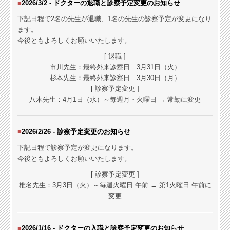
■
2026/3/2 -
ドクターの退職と診察予定変更の
お知らせ
院内案内（1F）
下記日程で2名の先生が退職、1名の先生の診察予定が変更になり
ます。
検査設備の紹介
今後ともよろしくお願いいたします。
入院のご案内
[ 退職 ]
市川先生：
最終外来診察日
3月31日（火）
院内案内（2F）
杉本先生：最終外来診察日 3月30日（月）
[ 診察予定変更 ]
設備・給食の紹介
八木先生：4月1日（水）～毎週月・火曜日 → 常勤に変更
治療のご案内
■
2026/2/26 - 診察予定変更の
お知らせ
手術のご案内
下記日程で診察予定が変更になります。
今後ともよろしくお願いいたします。
ICL
[ 診察予定変更 ]
椎名先生：3月3日（火）～毎週火曜日 午前 → 第1火曜日 午前に
リジュセアミニ点眼液
変更
■
2026/1/16 - ドクターの入職と診察予定変更の
お知らせ