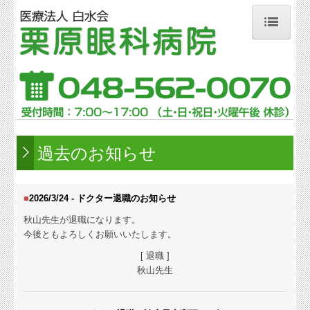
ホーム
病院案内
院長挨拶
交通案内
過去のお知らせ
ご意見・お問合せ
■
2026/3/24 -
ドクター退職の
お知らせ
施設基準の表示
秋山先生が退職になります。
今後ともよろしくお願いいたします。
個人情報保護方針
[ 退職 ]
外来のご案内
秋山先生
診療時間